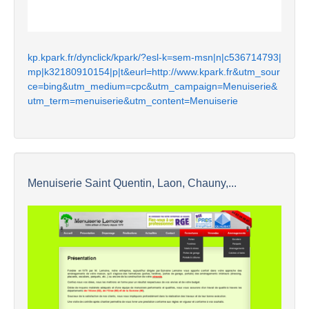
kp.kpark.fr/dynclick/kpark/?esl-k=sem-msn|n|c536714793|
mp|k32180910154|p|t&eurl=http://www.kpark.fr&utm_sour
ce=bing&utm_medium=cpc&utm_campaign=Menuiserie&
utm_term=menuiserie&utm_content=Menuiserie
Menuiserie Saint Quentin, Laon, Chauny,...