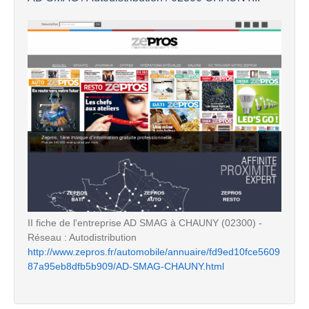
II fiche de l'entreprise AD SMAG à CHAUNY (02300) -
Réseau : Autodistribution
http://www.zepros.fr/automobile/annuaire/fd9ed10fce5609
87a95eb8dfb5b909/AD-SMAG-CHAUNY.html