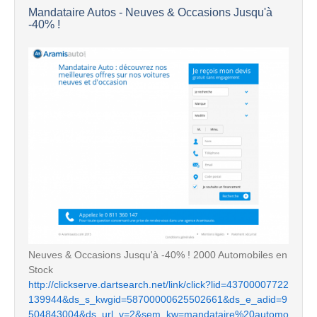
Mandataire Autos - Neuves & Occasions Jusqu'à
-40% !
Neuves & Occasions Jusqu'à -40% ! 2000 Automobiles en
Stock
http://clickserve.dartsearch.net/link/click?lid=43700007722
139944&ds_s_kwgid=58700000625502661&ds_e_adid=9
504843004&ds_url_v=2&sem_kw=mandataire%20automo