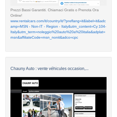
Prezzi Bassi Garantiti. Chiamaci Gratis o Prenota Ora
Online!
www.rentalcars.com/it/country/it/?preflang=it&label=it&adc
amp=MSN - Non-IT - Region - Italy&utm_content=Cy:104-
Italy&utm_term=noleggio%20auto%20a%20italia&adplat=
msn&affiliateCode=msn_nonit&adco=cpc
Chauny Auto : vente véhicules occasion,...